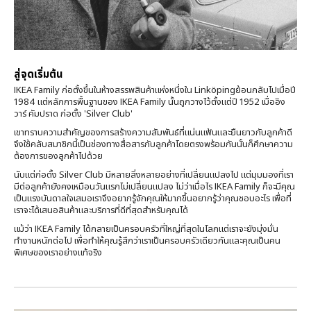
สู่จุดเริ่มต้น
IKEA Family ก่อตั้งขึ้นในห้างสรรพสินค้าแห่งหนึ่งใน Linköping
ย้อนกลับไปเมื่อปี
1984 แต่หลักการพื้นฐานของ IKEA Family นั้น
ถูกวางไว้ตั้งแต่ปี 1952 เมื่ออิง
วาร์ คัมปราด ก่อตั้ง 'Silver Club'
เขาทราบความสำคัญของการสร้างความสัมพันธ์ที่แน่นแฟ้นและยืนยาว
กับลูกค้าดี
จึงใช้คลับสมาชิกนี้เป็นช่องทางสื่อสารกับลูกค้าโดยตรง
พร้อมกันนั้นก็ศึกษาความ
ต้องการของลูกค้าไปด้วย
นับแต่ก่อตั้ง Silver Club มีหลายสิ่งหลายอย่างที่เปลี่ยนแปลงไป
แต่มุมมองที่เรา
มีต่อลูกค้ายังคงเหมือนวันแรกไม่เปลี่ยนแปลง
ไม่ว่าเมื่อไร IKEA Family ก็จะมีคุณ
เป็นแรงบันดาลใจเสมอ
เราจึงอยากรู้จักคุณให้มากขึ้นอยากรู้ว่าคุณชอบอะไร
เพื่อที่
เราจะได้เสนอสินค้าและบริการที่ดีที่สุดสำหรับคุณได้
แม้ว่า IKEA Family ได้กลายเป็นครอบครัวที่ใหญ่ที่สุดในโลก
แต่เราจะยังมุ่งมั่น
ทำงานหนักต่อไป เพื่อทำให้คุณรู้สึกว่า
เราเป็นครอบครัวเดียวกันและคุณเป็นคน
พิเศษของเรา
อย่างแท้จริง