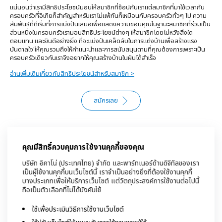
แน่นอนว่าเรามีสิทธิประโยชน์มอบให้สมาชิกที่ช้อปกับเรา
แต่สมาชิกที่มาใช้เวลากับ
ครอบครัวที่อิเกียก็สำคัญสำหรับเราไม่แพ้กัน
ก็เหมือนกับครอบครัวทั่วๆ ไป ความ
สัมพันธ์ที่ดีเริ่มที่การแบ่งปันเสมอ
เพื่อแสดงความขอบคุณในฐานะสมาชิกที่ร่วมเป็น
ส่วนหนึ่งในครอบครัว
เรามอบสิทธิประโยชน์ต่างๆ ให้สมาชิกโดยไม่หวังสิ่งใด
ตอบแทน และยินดี
อย่างยิ่ง ที่จะแบ่งปันเคล็ดลับในการแต่งบ้านเพื่อสร้างแรง
บันดาลใจ
'ให้คุณรวมถึงให้คำแนะนำและการสนับสนุนตามที่คุณต้องการ
เพราะเป็น
ครอบครัวเดียวกันเราจึงอยากให้คุณสร้างบ้านในฝันได้สำเร็จ
อ่านเพิ่มเติมเกี่ยวกับสิทธิประโยชน์สำหรับสมาชิก >
สมัครเลย
คุณมีสิทธิ์ควบคุมการใช้งานคุกกี้ของคุณ
บริษัท อิคาโน่ (ประเทศไทย) จำกัด และพาร์ทเนอร์ด้านดิจิทัลของเรา
เป็นผู้ใช้งานคุกกี้บนเว็บไซต์นี้ เราจำเป็นอย่างยิ่งที่ต้องใช้งานคุกกี้
บางประเภทเพื่อให้บริการเว็บไซต์ แต่วัตถุประสงค์การใช้งานต่อไปนี้
ถือเป็นตัวเลือกที่ไม่ได้บังคับใช้
ใช้เพื่อประเมินวิธีการใช้งานเว็บไซต์