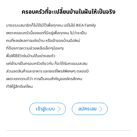
ครอบครัวที่จะเปลี่ยนบ้านในฝันให้เป็นจริง
บางระบบสมาชิกก็ไม่ได้มีไว้เพื่อทุกคน แต่ไม่ใช่ IKEA Family
เพราะครอบครัวนี้ของเราที่มีอยู่เพื่อทุกคน ไม่ว่าจะเป็น
คนที่หลงใหลการแต่งบ้าน หรือเจ้าของบ้านมือใหม่
ที่ต้องการความช่วยเหลือเล็กๆน้อยๆเ
พื่อให้ใช้ชีวิตในบ้านได้อย่างลงตัว
แค่เข้ามาเป็นครอบครัวเดียวกัน ก็จะได้รับคะแนนสะสม
ส่วนลดสินค้าและอาหาร และเซอร์ไพรส์พิเศษๆ ตลอดปี
เพราะเราทราบดีว่า การเป็นคนสำคัญของใครสักคน
ทำให้รู้สึกดีแค่ไหน
เข้าสู่ระบบ
สมัครเลย